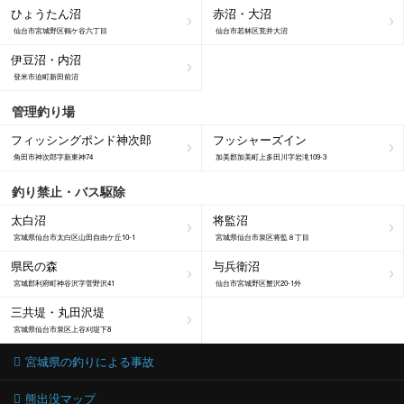
ひょうたん沼
赤沼・大沼
仙台市宮城野区鶴ケ谷六丁目
仙台市若林区荒井大沼
伊豆沼・内沼
登米市迫町新田前沼
管理釣り場
フィッシングポンド神次郎
フッシャーズイン
角田市神次郎字新東神74
加美郡加美町上多田川字岩滝109-3
釣り禁止・バス駆除
太白沼
将監沼
宮城県仙台市太白区山田自由ケ丘10-1
宮城県仙台市泉区将監８丁目
県民の森
与兵衛沼
宮城郡利府町神谷沢字菅野沢41
仙台市宮城野区蟹沢20-1外
三共堤・丸田沢堤
宮城県仙台市泉区上谷刈堤下8
宮城県の釣りによる事故
熊出没マップ