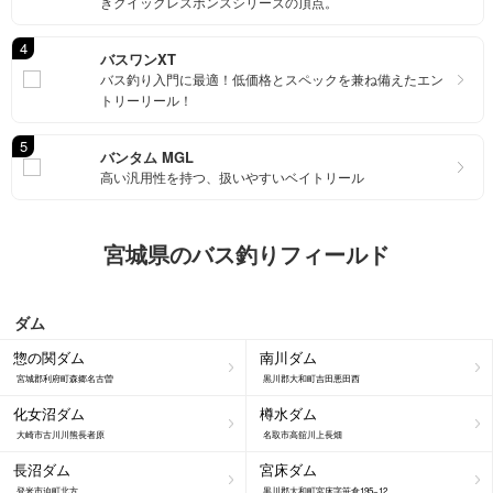
きクイックレスポンスシリーズの頂点。
4
バスワンXT
バス釣り入門に最適！低価格とスペックを兼ね備えたエン
トリーリール！
5
バンタム MGL
高い汎用性を持つ、扱いやすいベイトリール
宮城県のバス釣りフィールド
ダム
惣の関ダム
南川ダム
宮城郡利府町森郷名古曽
黒川郡大和町吉田悪田西
化女沼ダム
樽水ダム
大崎市古川川熊長者原
名取市高舘川上長畑
長沼ダム
宮床ダム
登米市迫町北方
黒川郡大和町宮床字笹倉195−12