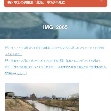
鶴ケ谷北の調整池「北堤」 中2少年死亡
IMG_2865
PR：ライトキャロ用ロッドおすすめ8選！スモールマウスに適したソリッドティップのタ
ックルも紹介！
PR：初心者・入門に！安いバスロッドおすすめ12選！激安スピニングロッドを紹介！
PR：【コスパ最強】安いベイトフィネス用リールおすすめ12選！激安だけど実用性のある
BFSリールはどれ？