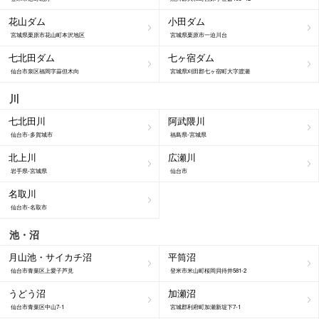
花山ダム
小田ダム
宮城県栗原市花山町本沢地区
宮城県栗原市一迫川台
七北田ダム
七ヶ宿ダム
仙台市泉区福岡字蒜但木向
宮城県刈田郡七ヶ宿町大字渡瀬
川
七北田川
阿武隈川
仙台市-多賀城市
福島県-宮城県
北上川
広瀬川
岩手県-宮城県
仙台市
名取川
仙台市-名取市
池・沼
月山池・サイカチ沼
平筒沼
仙台市青葉区上愛子芦見
登米市米山町桜岡貝待井581-2
うどう沼
加瀬沼
仙台市青葉区中山7-1
宮城郡利府町加瀬新堤下7-1