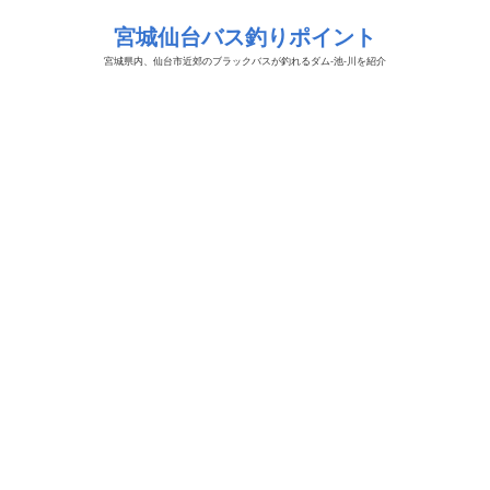
宮城仙台バス釣りポイント
宮城県内、仙台市近郊のブラックバスが釣れるダム-池-川を紹介