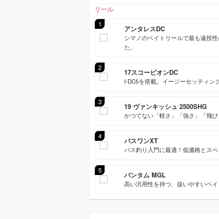
リール
1
アンタレスDC
シマノのベイトリールで最も遠投性の
た。
2
17スコーピオンDC
I-DC5を搭載。イージーセッティ
3
19 ヴァンキッシュ 2500SHG
かつてない「軽さ」「強さ」「飛び
4
バスワンXT
バス釣り入門に最適！低価格とスペ
5
バンタム MGL
高い汎用性を持つ、扱いやすいベイ