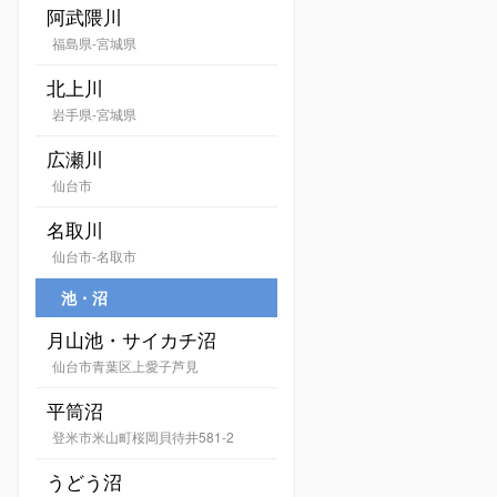
阿武隈川
福島県-宮城県
北上川
岩手県-宮城県
広瀬川
仙台市
名取川
仙台市-名取市
池・沼
月山池・サイカチ沼
仙台市青葉区上愛子芦見
平筒沼
登米市米山町桜岡貝待井581-2
うどう沼