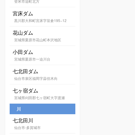
登米市迫町北方
宮床ダム
黒川郡大和町宮床字笹倉195−12
花山ダム
宮城県栗原市花山町本沢地区
小田ダム
宮城県栗原市一迫川台
七北田ダム
仙台市泉区福岡字蒜但木向
七ヶ宿ダム
宮城県刈田郡七ヶ宿町大字渡瀬
川
七北田川
仙台市-多賀城市