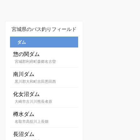
宮城県のバス釣りフィールド
ダム
惣の関ダム
宮城郡利府町森郷名古曽
南川ダム
黒川郡大和町吉田悪田西
化女沼ダム
大崎市古川川熊長者原
樽水ダム
名取市高舘川上長畑
長沼ダム