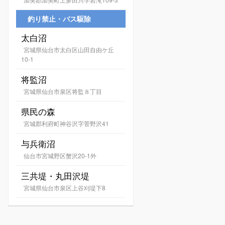
釣り禁止・バス駆除
太白沼
宮城県仙台市太白区山田自由ケ丘
10-1
将監沼
宮城県仙台市泉区将監８丁目
県民の森
宮城郡利府町神谷沢字菅野沢41
与兵衛沼
仙台市宮城野区蟹沢20-1外
三共堤・丸田沢堤
宮城県仙台市泉区上谷刈堤下8