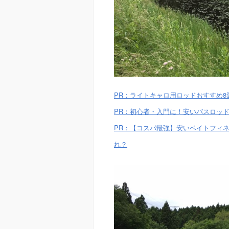
PR：ライトキャロ用ロッドおすすめ
PR：初心者・入門に！安いバスロッド
PR：【コスパ最強】安いベイトフィネ
れ？