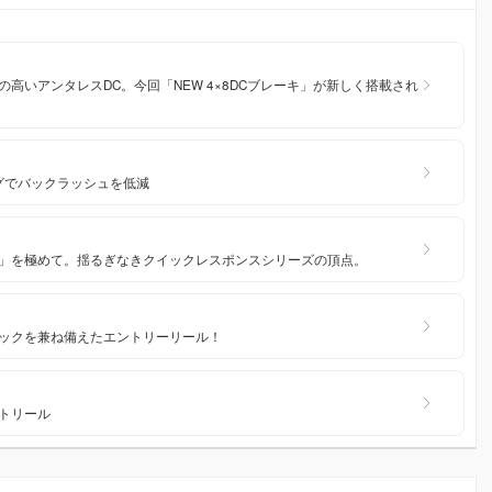
高いアンタレスDC。今回「NEW 4×8DCブレーキ」が新しく搭載され
ングでバックラッシュを低減
」を極めて。揺るぎなきクイックレスポンスシリーズの頂点。
ックを兼ね備えたエントリーリール！
トリール