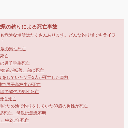
城県の釣りによる死亡事故
も危険な場所はたくさんあります。どんな釣り場でも
ライフ
！
3歳の男性死亡
死亡
の男子学生死亡
生姉弟が転落、弟は死亡
りをしていた父子3人が死亡した事故
池で男子高校生が死亡
堤で50代の男性死亡
の男性死亡
のため池で釣りをしていた30歳の男性が死亡
園児死亡、母親は意識不明
」 中2少年死亡