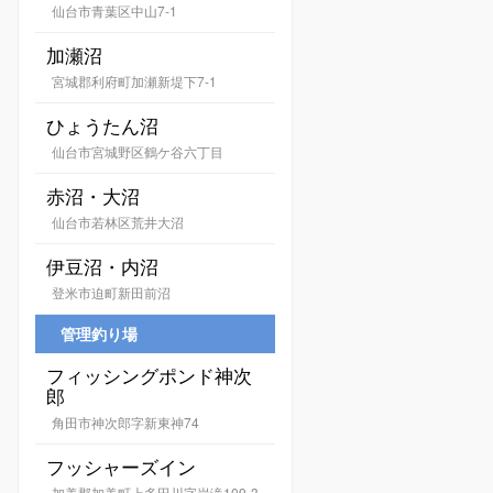
仙台市青葉区中山7-1
加瀬沼
宮城郡利府町加瀬新堤下7-1
ひょうたん沼
仙台市宮城野区鶴ケ谷六丁目
赤沼・大沼
仙台市若林区荒井大沼
伊豆沼・内沼
登米市迫町新田前沼
管理釣り場
フィッシングポンド神次
郎
角田市神次郎字新東神74
フッシャーズイン
加美郡加美町上多田川字岩滝109-3