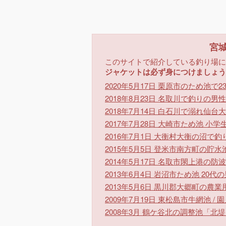
宮
このサイトで紹介している釣り場に
ジャケットは必ず身につけましょう
2020年5月17日
栗原市のため池で2
2018年8月23日
名取川で釣りの男性
2018年7月14日
白石川で溺れ仙台大
2017年7月28日
大崎市ため池 小学
2016年7月1日
大衡村大衡の沼で釣
2015年5月5日
登米市南方町の貯水
2014年5月17日
名取市閖上港の防波
2013年6月4日
岩沼市ため池 20代
2013年5月6日
黒川郡大郷町の農業用
2009年7月19日
東松島市牛網池 / 
2008年3月
鶴ケ谷北の調整池「北堤