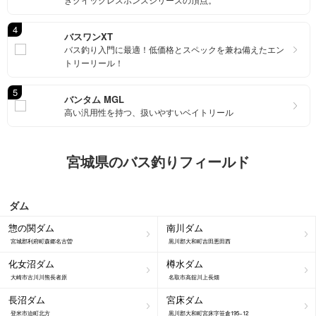
きクイックレスポンスシリーズの頂点。
4
バスワンXT
バス釣り入門に最適！低価格とスペックを兼ね備えたエン
トリーリール！
5
バンタム MGL
高い汎用性を持つ、扱いやすいベイトリール
宮城県のバス釣りフィールド
ダム
惣の関ダム
南川ダム
宮城郡利府町森郷名古曽
黒川郡大和町吉田悪田西
化女沼ダム
樽水ダム
大崎市古川川熊長者原
名取市高舘川上長畑
長沼ダム
宮床ダム
登米市迫町北方
黒川郡大和町宮床字笹倉195−12