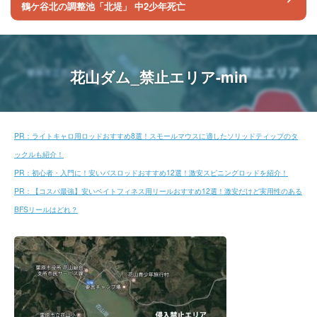
鶴ケ谷北の調整池「北堤」 中2少年死亡
花山ダム_禁止エリア-min
PR：ライトキャロ用ロッドおすすめ8選！スモールマウスに適したソリッドティップのタ
ックルも紹介！
PR：初心者・入門に！安いバスロッドおすすめ12選！激安スピニングロッドを紹介！
PR：【コスパ最強】安いベイトフィネス用リールおすすめ12選！激安だけど実用性のある
BFSリールはどれ？