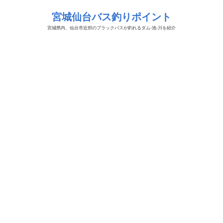
宮城仙台バス釣りポイント
宮城県内、仙台市近郊のブラックバスが釣れるダム-池-川を紹介