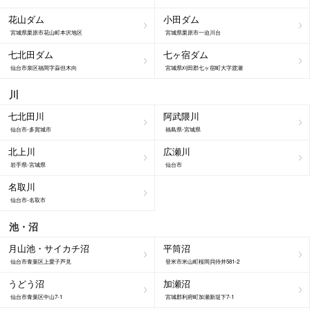
花山ダム
小田ダム
宮城県栗原市花山町本沢地区
宮城県栗原市一迫川台
七北田ダム
七ヶ宿ダム
仙台市泉区福岡字蒜但木向
宮城県刈田郡七ヶ宿町大字渡瀬
川
七北田川
阿武隈川
仙台市-多賀城市
福島県-宮城県
北上川
広瀬川
岩手県-宮城県
仙台市
名取川
仙台市-名取市
池・沼
月山池・サイカチ沼
平筒沼
仙台市青葉区上愛子芦見
登米市米山町桜岡貝待井581-2
うどう沼
加瀬沼
仙台市青葉区中山7-1
宮城郡利府町加瀬新堤下7-1