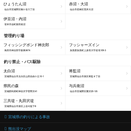
ひょうたん沼
赤沼・大沼
仙台市宮城野区鶴ケ谷六丁目
仙台市若林区荒井大沼
伊豆沼・内沼
登米市迫町新田前沼
管理釣り場
フィッシングポンド神次郎
フッシャーズイン
角田市神次郎字新東神74
加美郡加美町上多田川字岩滝109-3
釣り禁止・バス駆除
太白沼
将監沼
宮城県仙台市太白区山田自由ケ丘10-1
宮城県仙台市泉区将監８丁目
県民の森
与兵衛沼
宮城郡利府町神谷沢字菅野沢41
仙台市宮城野区蟹沢20-1外
三共堤・丸田沢堤
宮城県仙台市泉区上谷刈堤下8
宮城県の釣りによる事故
熊出没マップ