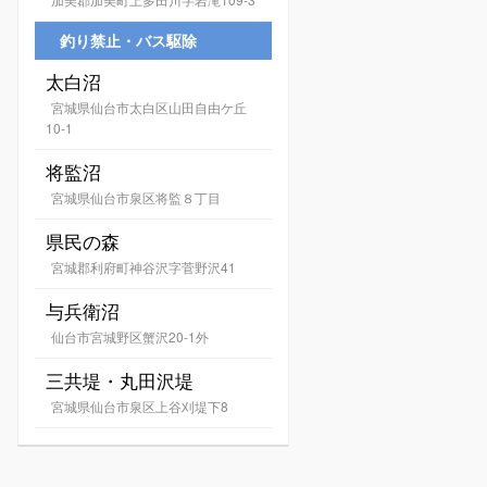
釣り禁止・バス駆除
太白沼
宮城県仙台市太白区山田自由ケ丘
10-1
将監沼
宮城県仙台市泉区将監８丁目
県民の森
宮城郡利府町神谷沢字菅野沢41
与兵衛沼
仙台市宮城野区蟹沢20-1外
三共堤・丸田沢堤
宮城県仙台市泉区上谷刈堤下8