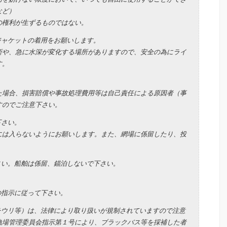
など）
の権利が生ずるものではない。
ジャケットの着用をお願いします。
所や、急に水深が変化する場所がありますので、安全の為にライ
す。
。
た場合、損害賠償や事故処理費用等は自己責任による原因者（事
すのでご注意下さい。
下さい。
には入らないようにお願いします。また、網場に係留したり、投
さい。船舶は係留、錨泊しないで下さい。
の指示に従って下さい。
チウリ等）は、法律により取り扱いが規制されていますので注意
漁場管理委員会指示第１号により、ブラックバス等を採補した者