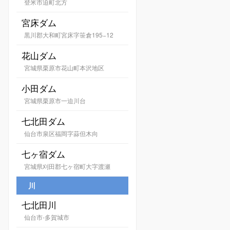
登米市迫町北方
宮床ダム
黒川郡大和町宮床字笹倉195−12
花山ダム
宮城県栗原市花山町本沢地区
小田ダム
宮城県栗原市一迫川台
七北田ダム
仙台市泉区福岡字蒜但木向
七ヶ宿ダム
宮城県刈田郡七ヶ宿町大字渡瀬
川
七北田川
仙台市-多賀城市