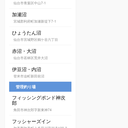
仙台市青葉区中山7-1
加瀬沼
宮城郡利府町加瀬新堤下7-1
ひょうたん沼
仙台市宮城野区鶴ケ谷六丁目
赤沼・大沼
仙台市若林区荒井大沼
伊豆沼・内沼
登米市迫町新田前沼
管理釣り場
フィッシングポンド神次
郎
角田市神次郎字新東神74
フッシャーズイン
加美郡加美町上多田川字岩滝109-3