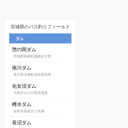
宮城県のバス釣りフィールド
ダム
惣の関ダム
宮城郡利府町森郷名古曽
南川ダム
黒川郡大和町吉田悪田西
化女沼ダム
大崎市古川川熊長者原
樽水ダム
名取市高舘川上長畑
長沼ダム