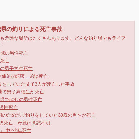
城県の釣りによる死亡事故
も危険な場所はたくさんあります。どんな釣り場でも
ライフ
！
3歳の男性死亡
死亡
の男子学生死亡
生姉弟が転落、弟は死亡
りをしていた父子3人が死亡した事故
池で男子高校生が死亡
堤で50代の男性死亡
の男性死亡
のため池で釣りをしていた30歳の男性が死亡
園児死亡、母親は意識不明
」 中2少年死亡