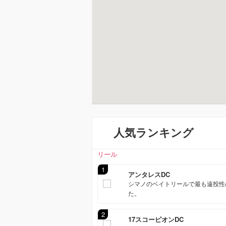
人気ランキング
リール
1
アンタレスDC
シマノのベイトリールで最も遠投性の
た。
2
17スコーピオンDC