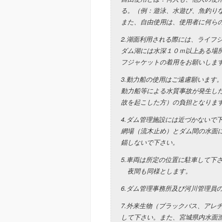
る。（例：遊泳、水遊び、魚釣り
また、自由使用は、使用者に何ら
2.湖面利用される際には、ライフ
ダム湖には水深１０ｍ以上ある場
フジャケットの着用をお願いしま
3.動力船の使用はご遠慮願います
動力船等による水質事故が発生し
故を起こした方）の負担となりま
4.ダム管理施設には近づかないで
網場（流木止め）とダム間の水面
錨しないで下さい。
5.車両は所定の位置に駐車して下
夜間も同様とします。
6.ダム管理事務所及び河川管理員
7.外来生物（ブラックバス、アレ
して下さい。また、宮城県内水面