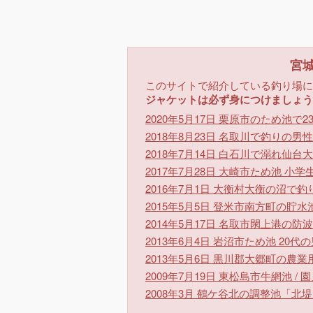
宮
このサイトで紹介している釣り場に
ジャケットは必ず身につけましょう
2020年5月17日
栗原市のため池で2
2018年8月23日
名取川で釣りの男性
2018年7月14日
白石川で溺れ仙台大
2017年7月28日
大崎市ため池 小学
2016年7月1日
大衡村大衡の沼で釣
2015年5月5日
登米市南方町の貯水
2014年5月17日
名取市閖上港の防波
2013年6月4日
岩沼市ため池 20代
2013年5月6日
黒川郡大郷町の農業用
2009年7月19日
東松島市牛網池 / 
2008年3月
鶴ケ谷北の調整池「北堤