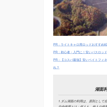
PR：ライトキャロ用ロッドおすすめ
PR：初心者・入門に！安いバスロッド
PR：【コスパ最強】安いベイトフィネ
れ？
湖面
1.ダム湖面の利用は、原則として
自由使用とは：何人も、他人の使