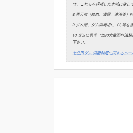
は、これらを採補した水域に放し
8.悪天候（降雨、濃霧、波浪等）
9.ダム湖、ダム湖周辺にゴミ等を
10.ダムに異常（魚の大量死や油
下さい。
七北田ダム 湖面利用に関するルー