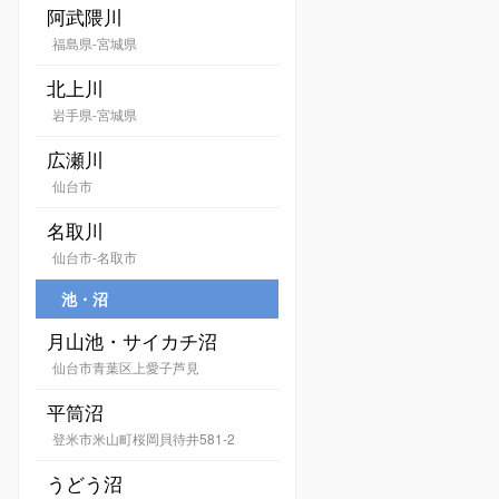
阿武隈川
福島県-宮城県
北上川
岩手県-宮城県
広瀬川
仙台市
名取川
仙台市-名取市
池・沼
月山池・サイカチ沼
仙台市青葉区上愛子芦見
平筒沼
登米市米山町桜岡貝待井581-2
うどう沼